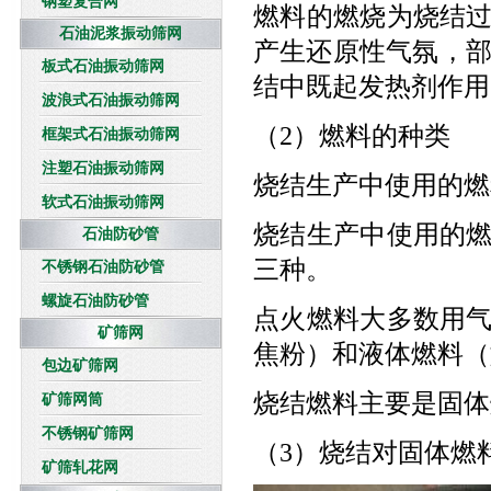
钢塑复合网
燃料的燃烧为烧结
石油泥浆振动筛网
产生还原性气氛，部分
板式石油振动筛网
结中既起发热剂作用
波浪式石油振动筛网
（2）燃料的种类
框架式石油振动筛网
注塑石油振动筛网
烧结生产中使用的燃
软式石油振动筛网
烧结生产中使用的
石油防砂管
三种。
不锈钢石油防砂管
螺旋石油防砂管
点火燃料大多数用
矿筛网
焦粉）和液体燃料（
包边矿筛网
烧结燃料主要是固体
矿筛网筒
不锈钢矿筛网
（3）烧结对固体燃
矿筛轧花网