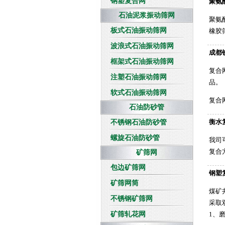
钢塑复合网
聚氨
石油泥浆振动筛网
聚氨
板式石油振动筛网
橡胶
波浪式石油振动筛网
成都
框架式石油振动筛网
复合
注塑石油振动筛网
品。
软式石油振动筛网
复合
石油防砂管
衡水
不锈钢石油防砂管
螺旋石油防砂管
我司
复合
矿筛网
包边矿筛网
钢塑
矿筛网筒
煤矿
不锈钢矿筛网
采取
矿筛轧花网
1、