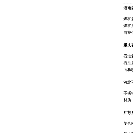
湖南
煤矿
煤矿
向拉
重庆
石油
石油
面积
河北
不锈
材质 ：
江苏
复合