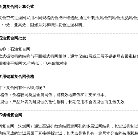
金属复合网计算公式
复合空气过滤网采用不同规格的合成纤维选配,通过针刺法,粘合剂粘合法,热粘
、中效、亚高效、阻燃系列和特殊复合过滤材料。
石油复合网批发
名称：石油复合网
软式振动筛的结构与平面板式筛网相似，通常仅由2层或三层不锈钢网布紧密粘
面积较平板网大,价格低，但寿命相对较
矿用钢塑复合网价格
井下复合网有什么特点呢？
价格低：价格较同类型金属网低，能有效地降低矿井支护成本。
耐腐蚀：产品外表为耐腐蚀的改性塑料，长期使用不会因腐蚀而生锈失效
不锈钢复合网
钢复合网（洗煤网）通过高温扩散烧结固定网孔的多层滤网结构，其过滤机制
烧结形成的过滤层属于直接拦截过滤，其优点是将具有一定尺寸分布的杂质颗