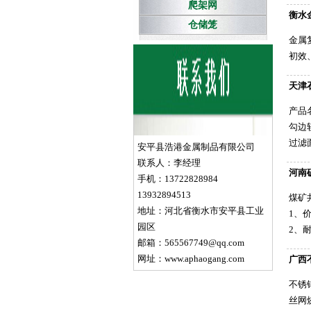
爬架网
衡水
仓储笼
金属
初效
天津
产品
勾边
过滤
安平县浩港金属制品有限公司
联系人：李经理
河南
手机：13722828984
13932894513
煤矿
地址：河北省衡水市安平县工业
1、
园区
2、
邮箱：565567749@qq.com
网址：www.aphaogang.com
广西
不锈
丝网