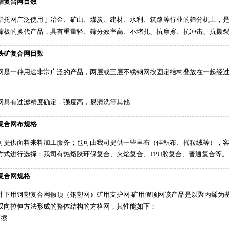
酯复合网目数
酯托网广泛使用于冶金、矿山、煤炭、建材、水利、筑路等行业的筛分机上，
筛板的换代产品，具有重量轻、筛分效率高、不堵孔、抗摩擦、抗冲击、抗撕
铁矿复合网目数
网是一种用途非常广泛的产品，两层或三层不锈钢网按固定结构叠放在一起经
网具有过滤精度确定，强度高，易清洗等其他
复合网布规格
可提供面料来料加工服务；也可由我司提供一些里布（佳积布、摇粒绒等），
方式进行选择：我司有热熔胶环保复合、火焰复合、TPU胶复合、普通复合等。
复合网规格
井下用钢塑复合网假顶（钢塑网）矿用支护网 矿用假顶网该产品是以聚丙烯为
双向拉伸方法形成的整体结构的方格网，其性能如下：
磨擦