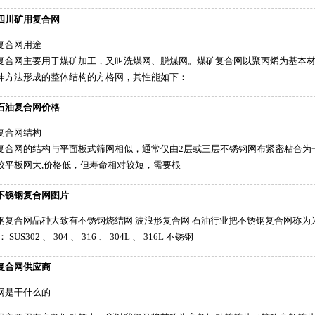
四川矿用复合网
复合网用途
复合网主要用于煤矿加工，又叫洗煤网、脱煤网。煤矿复合网以聚丙烯为基本
伸方法形成的整体结构的方格网，其性能如下：
石油复合网价格
复合网结构
复合网的结构与平面板式筛网相似，通常仅由2层或三层不锈钢网布紧密粘合为
较平板网大,价格低，但寿命相对较短，需要根
不锈钢复合网图片
钢复合网品种大致有不锈钢烧结网 波浪形复合网 石油行业把不锈钢复合网称为
 SUS302 、 304 、 316 、 304L 、 316L 不锈钢
复合网供应商
网是干什么的