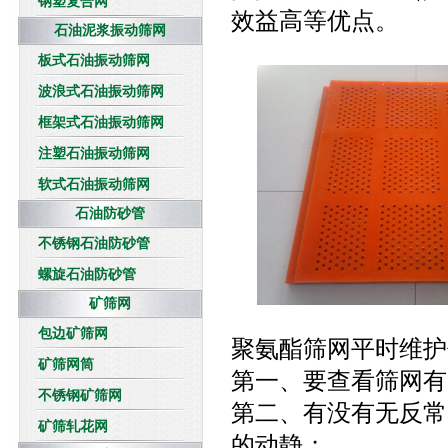
钢塑复合网
效益高等优点。
石油泥浆振动筛网
板式石油振动筛网
波浪式石油振动筛网
框架式石油振动筛网
注塑石油振动筛网
软式石油振动筛网
石油防砂管
不锈钢石油防砂管
螺旋石油防砂管
矿筛网
包边矿筛网
聚氨酯筛网平时维护
矿筛网筒
第一、要查看筛网有
不锈钢矿筛网
第二、有没有无反常
矿筛轧花网
的动静；