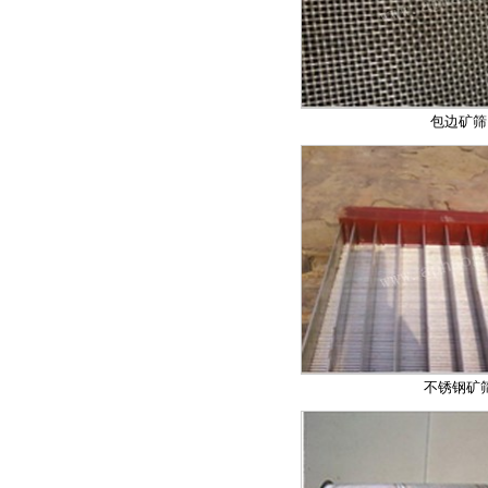
包边矿筛
不锈钢矿