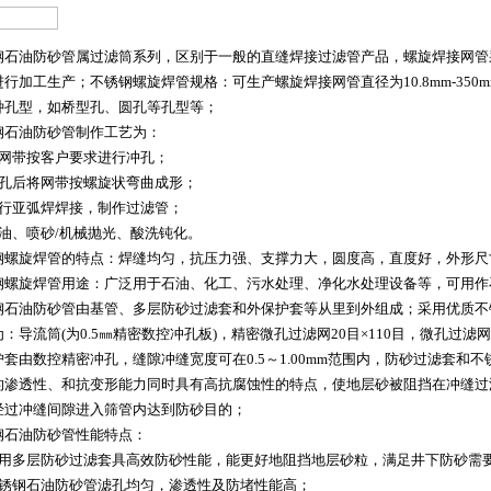
钢石油防砂管属过滤筒系列，区别于一般的直缝焊接过滤管产品，螺旋焊接网管采用30
行加工生产；不锈钢螺旋焊管规格：可生产螺旋焊接网管直径为10.8mm-350mm
种孔型，如桥型孔、圆孔等孔型等；
钢石油防砂管制作工艺为：
将网带按客户要求进行冲孔；
冲孔后将网带按螺旋状弯曲成形；
进行亚弧焊焊接，制作过滤管；
除油、喷砂/机械抛光、酸洗钝化。
钢螺旋焊管的特点：焊缝均匀，抗压力强、支撑力大，圆度高，直度好，外形尺
钢螺旋焊管用途：广泛用于石油、化工、污水处理、净化水处理设备等，可用作
钢石油防砂管由基管、多层防砂过滤套和外保护套等从里到外组成；采用优质不
：导流筒(为0.5㎜精密数控冲孔板)，精密微孔过滤网20目×110目，微孔过滤网
护套由数控精密冲孔，缝隙冲缝宽度可在0.5～1.00mm范围内，防砂过滤套和
的渗透性、和抗变形能力同时具有高抗腐蚀性的特点，使地层砂被阻挡在冲缝过
经过冲缝间隙进入筛管内达到防砂目的；
钢石油防砂管性能特点：
采用多层防砂过滤套具高效防砂性能，能更好地阻挡地层砂粒，满足井下防砂需
不锈钢石油防砂管滤孔均匀，渗透性及防堵性能高；