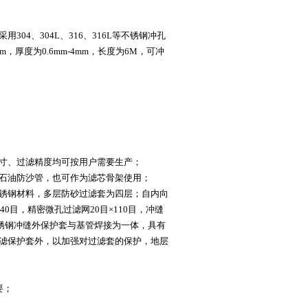
4、304L、316、316L等不锈钢冲孔
，厚度为0.6mm-4mm，长度为6M，可冲
寸、过滤精度均可按用户需要生产；
石油防沙管，也可作为滤芯骨架使用；
锈钢材料，多层防砂过滤套为四层；自内向
40目，精密微孔过滤网20目×110目，冲缝
不锈钢冲缝外保护套与基管焊接为一体，具有
滤保护套外，以加强对过滤套的保护，地层
要；