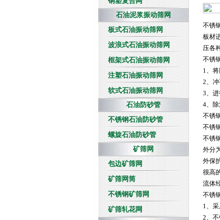
钢塑复合网
石油泥浆振动筛网
不锈
板式石油振动筛网
板材进
波浪式石油振动筛网
压各
不锈
框架式石油振动筛网
1、
注塑石油振动筛网
2、
软式石油振动筛网
3、
4、
石油防砂管
不锈
不锈钢石油防砂管
不锈
螺旋石油防砂管
不锈
矿筛网
外分为
外保
包边矿筛网
很高
矿筛网筒
流体
不锈钢矿筛网
不锈
1、
矿筛轧花网
2、