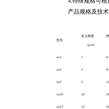
4.特殊规格可根
产品规格及技术
名义精度
型号
(μ m)
(
sw1
1
6-
sw2
2
8-
sw5
5
1
sw10
10
1
sw15
15
2